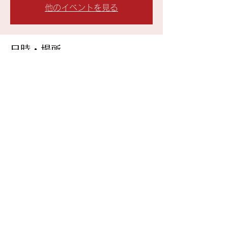
他のイベントを見る
日時・場所
2026年7月21日 19:00
原宿クロコダイル, 日本、〒150-0001 東
京都渋谷区神宮前６丁目１８−８
このイベントをシェア