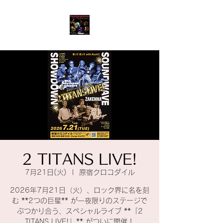
2 TITANS LIVE!
7月21日(火)
  |  
原宿クロコダイル
2026年7月21日（火）、ロック界に名を刻
む **2つの巨星** が一夜限りのステージで
ぶつかり合う、スペシャルライブ **「2
TITANS LIVE!」** がついに開催！