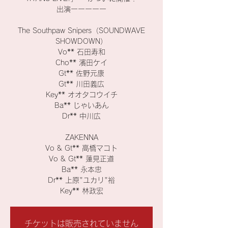
出演ーーーーー
The Southpaw Snipers（SOUNDWAVE
SHOWDOWN）
Vo** 石田寿和
Cho** 濱田ケイ
Gt** 佐野元康
Gt** 川田義広
Key** オオタコウイチ
Ba** じゃいあん
Dr** 中川広
ZAKENNA
Vo & Gt** 高橋マコト
Vo & Gt** 蓮見正道
Ba** 永本忠
Dr** 上原"ユカリ"裕
Key** 林政宏
チケットは販売されていません